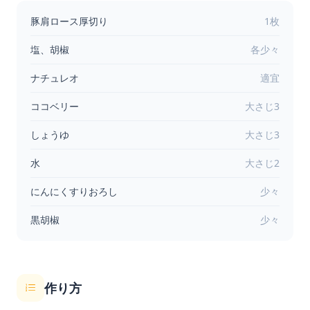
豚肩ロース厚切り
1枚
塩、胡椒
各少々
ナチュレオ
適宜
ココベリー
大さじ3
しょうゆ
大さじ3
水
大さじ2
にんにくすりおろし
少々
黒胡椒
少々
作り方