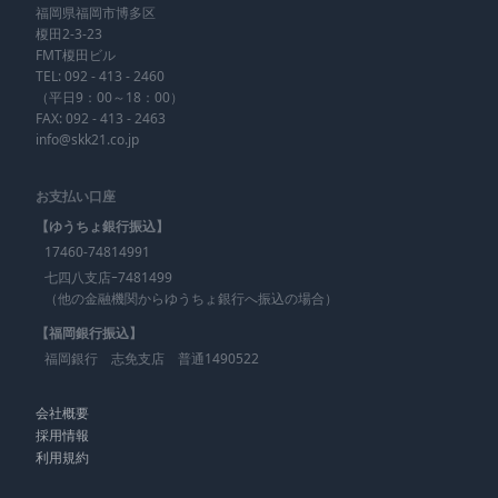
福岡県福岡市博多区
榎田2-3-23
FMT榎田ビル
TEL:
092 - 413 - 2460
（平日9：00～18：00）
FAX: 092 - 413 - 2463
info@skk21.co.jp
お支払い口座
【ゆうちょ銀行振込】
17460-74814991
七四八支店ｰ7481499
（他の金融機関からゆうちょ銀行へ振込の場合）
【福岡銀行振込】
福岡銀行 志免支店 普通1490522
会社概要
採用情報
利用規約