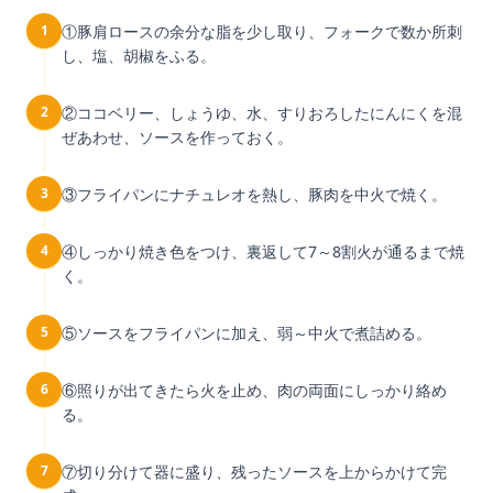
1
①豚肩ロースの余分な脂を少し取り、フォークで数か所刺
し、塩、胡椒をふる。
2
②ココベリー、しょうゆ、水、すりおろしたにんにくを混
ぜあわせ、ソースを作っておく。
3
③フライパンにナチュレオを熱し、豚肉を中火で焼く。
4
④しっかり焼き色をつけ、裏返して7～8割火が通るまで焼
く。
5
⑤ソースをフライパンに加え、弱～中火で煮詰める。
6
⑥照りが出てきたら火を止め、肉の両面にしっかり絡め
る。
7
⑦切り分けて器に盛り、残ったソースを上からかけて完