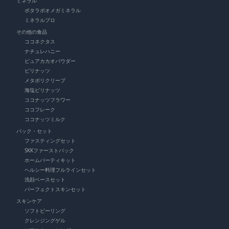
ミネラル
ボタラボオメガミネラル
ミネラルプロ
その他の食品
ココネクタス
ナチュレハニー
ピュアカカオパウダー
ピリナッツ
メタボリクリープ
海塩ピリナッツ
ココナッツフラワー
ココフレーク
ココナッツミルク
パック・セット
ファスティングセット
SKKファーストパック
ホームパーティキット
ヘルシー料理フルラインセット
洗顔ベースセット
パーフェクトスキンセット
スキンケア
ソフトピーリング
クレンジングゲル