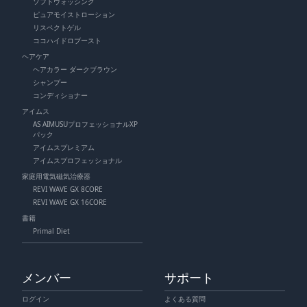
ソフトウォッシング
ピュアモイストローション
リスペクトゲル
ココハイドロブースト
ヘアケア
ヘアカラー ダークブラウン
シャンプー
コンディショナー
アイムス
AS AIMUSUプロフェッショナルXP
パック
アイムスプレミアム
アイムスプロフェッショナル
家庭用電気磁気治療器
REVI WAVE GX 8CORE
REVI WAVE GX 16CORE
書籍
Primal Diet
メンバー
サポート
ログイン
よくある質問