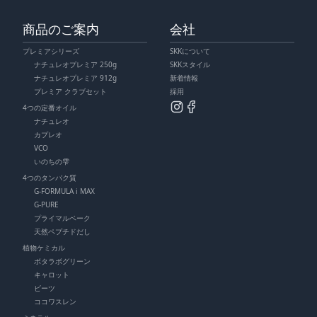
商品のご案内
会社
プレミアシリーズ
SKKについて
ナチュレオプレミア 250g
SKKスタイル
ナチュレオプレミア 912g
新着情報
プレミア クラブセット
採用
4つの定番オイル
ナチュレオ
カプレオ
VCO
いのちの雫
4つのタンパク質
G-FORMULA i MAX
G-PURE
プライマルベーク
天然ペプチドだし
植物ケミカル
ボタラボグリーン
キャロット
ビーツ
ココワスレン