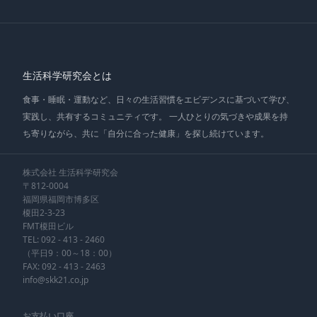
生活科学研究会とは
食事・睡眠・運動など、日々の生活習慣をエビデンスに基づいて学び、
実践し、共有するコミュニティです。 一人ひとりの気づきや成果を持
ち寄りながら、共に「自分に合った健康」を探し続けています。
株式会社 生活科学研究会
〒812-0004
福岡県福岡市博多区
榎田2-3-23
FMT榎田ビル
TEL:
092 - 413 - 2460
（平日9：00～18：00）
FAX: 092 - 413 - 2463
info@skk21.co.jp
お支払い口座