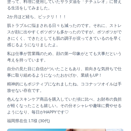
塗って、料理に使用していたサラダ油を「ナチュレオ」に替え
る生活をしてみました。
2か月ほど経ち、ビックリ！！！
肌トラブルに悩まされる日々も減ったのです。それに、ストレ
スが顔に出やすくポツポツも多かったのですが、ポツポツがで
きにくく、できたとしても肌の調子が戻ってきているのを早く
感じるようになりましたよ。
私は仕事が営業職のため、顔の第一印象がとても大事だという
考えを持っています。
自分の見た目に自信がついたこともあり、前向きな気持ちで仕
事に取り組めるようになったおかげか、業績もUP！
精神的にもポジティブになれましたね。ココナッツオイルは手
放せない存在です。
色んなスキンケア商品を購入していた頃に比べ、お財布の負担
が軽くなったことも嬉しい。その分オシャレや趣味に費やせる
ようになり、毎日がHAPPYです♡
福岡県在住 I.T様 (30代)