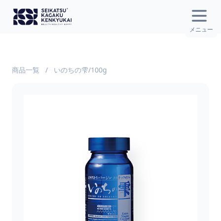
Open
メニュー
商品一覧
/
いのちの雫/100g