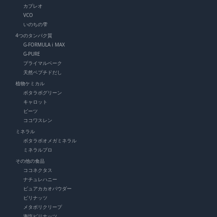
カプレオ
VCO
いのちの雫
4つのタンパク質
G-FORMULA i MAX
G-PURE
プライマルベーク
天然ペプチドだし
植物ケミカル
ボタラボグリーン
キャロット
ビーツ
ココワスレン
ミネラル
ボタラボオメガミネラル
ミネラルプロ
その他の食品
ココネクタス
ナチュレハニー
ピュアカカオパウダー
ピリナッツ
メタボリクリープ
海塩ピリナッツ