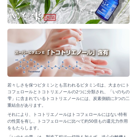
若々しさを保つビタミンとも言われるビタミンEは、大まかにト
コフェロールとトコトリエノールの2つに分類され、「いのちの
雫」に含まれているトコトリエノールには、炭素側鎖に3つの二
重結合があります。
それにより、トコトリエノールはトコフェロールにはない特有
の性質を有し、トコフェロールに比べて約50倍もの還元力作用
をもたらします。
「いのちの雫」は、製造工程で一切熱を加えず、遠心分離機も