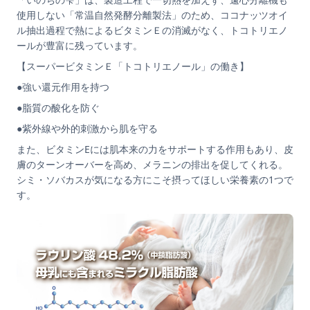
使用しない「常温自然発酵分離製法」のため、ココナッツオイ
ル抽出過程で熱によるビタミンＥの消滅がなく、トコトリエノ
ールが豊富に残っています。
【スーパービタミンＥ「トコトリエノール」の働き】
●強い還元作用を持つ
●脂質の酸化を防ぐ
●紫外線や外的刺激から肌を守る
また、ビタミンEには肌本来の力をサポートする作用もあり、皮
膚のターンオーバーを高め、メラニンの排出を促してくれる。
シミ・ソバカスが気になる方にこそ摂ってほしい栄養素の1つで
す。