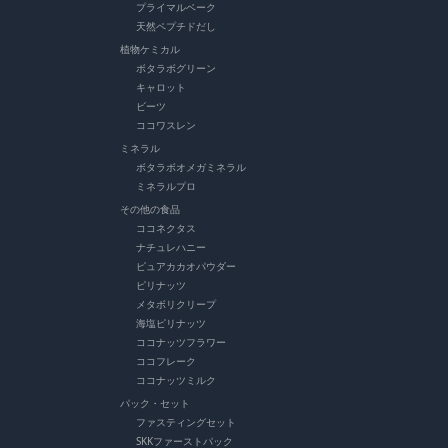
プライマルベーク
天然ペプチドだし
植物ケミカル
ボタラボグリーン
キャロット
ビーツ
ココワスレン
ミネラル
ボタラボオメガミネラル
ミネラルプロ
その他の食品
ココネクタス
ナチュレハニー
ピュアカカオパウダー
ピリナッツ
メタボリクリープ
海塩ピリナッツ
ココナッツフラワー
ココフレーク
ココナッツミルク
パック・セット
ファスティングセット
SKKファーストパック