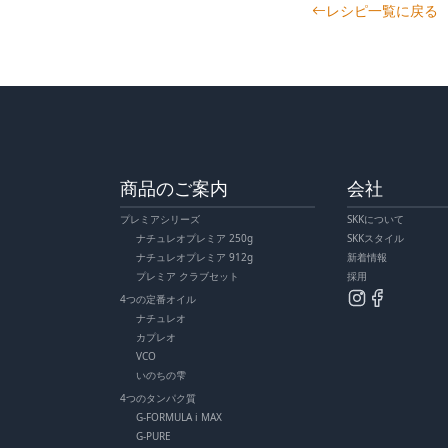
レシピ一覧に戻る
商品のご案内
会社
プレミアシリーズ
SKKについて
ナチュレオプレミア 250g
SKKスタイル
ナチュレオプレミア 912g
新着情報
プレミア クラブセット
採用
4つの定番オイル
ナチュレオ
カプレオ
VCO
いのちの雫
4つのタンパク質
G-FORMULA i MAX
G-PURE