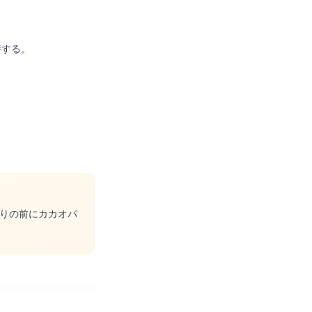
拌する。
りの前にカカオパ