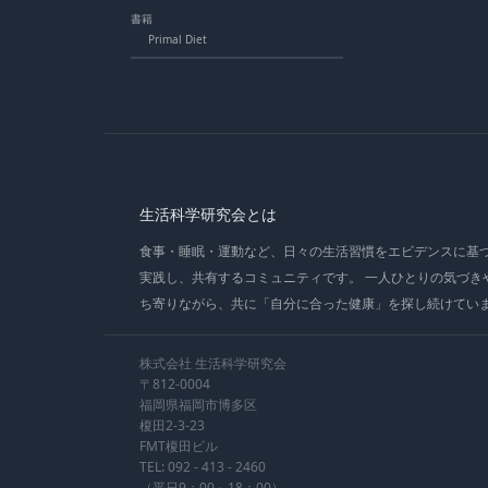
書籍
Primal Diet
生活科学研究会とは
食事・睡眠・運動など、日々の生活習慣をエビデンスに基
実践し、共有するコミュニティです。 一人ひとりの気づき
ち寄りながら、共に「自分に合った健康」を探し続けてい
株式会社 生活科学研究会
〒812-0004
福岡県福岡市博多区
榎田2-3-23
FMT榎田ビル
TEL:
092 - 413 - 2460
（平日9：00～18：00）