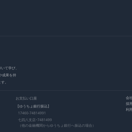
づいて学び、
や成果を持
ます。
会
お支払い口座
採
【ゆうちょ銀行振込】
利
17460-74814991
七四八支店ｰ7481499
（他の金融機関からゆうちょ銀行へ振込の場合）