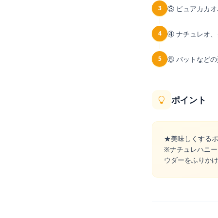
3
③ ピュアカカ
4
④ ナチュレオ
5
⑤ バットなど
ポイント
★美味しくする
※ナチュレハニ
ウダーをふりか