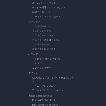
ホームパーティキット
ヘルシー料理フルラインセット
洗顔ベースセット
パーフェクトスキンセット
スキンケア
ソフトピーリング
クレンジングゲル
ソフトウォッシング
ピュアモイストローション
リスペクトゲル
ココハイドロブースト
ヘアケア
ヘアカラー ダークブラウン
シャンプー
コンディショナー
アイムス
AS AIMUSUプロフェッショナルXPパッ
ク
アイムスプレミアム
アイムスプロフェッショナル
家庭用電気磁気治療器
REVI WAVE GX 8CORE
REVI WAVE GX 16CORE