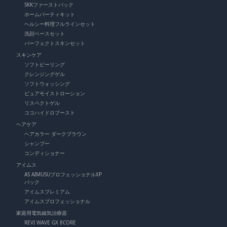
SKKファーストパック
ホームパーティキット
ヘルシー料理フルラインセット
洗顔ベースセット
パーフェクトスキンセット
スキンケア
ソフトピーリング
クレンジングゲル
ソフトウォッシング
ピュアモイストローション
リスペクトゲル
ココハイドロブースト
ヘアケア
ヘアカラー ダークブラウン
シャンプー
コンディショナー
アイムス
AS AIMUSUプロフェッショナルXP
パック
アイムスプレミアム
アイムスプロフェッショナル
家庭用電気磁気治療器
REVI WAVE GX 8CORE