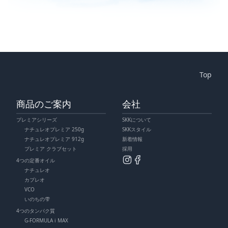
Top
商品のご案内
会社
プレミアシリーズ
SKKについて
ナチュレオプレミア 250g
SKKスタイル
ナチュレオプレミア 912g
新着情報
プレミア クラブセット
採用
4つの定番オイル
ナチュレオ
カプレオ
VCO
いのちの雫
4つのタンパク質
G-FORMULA i MAX