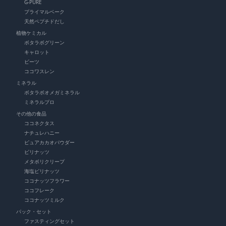
G-PURE
プライマルベーク
天然ペプチドだし
植物ケミカル
ボタラボグリーン
キャロット
ビーツ
ココワスレン
ミネラル
ボタラボオメガミネラル
ミネラルプロ
その他の食品
ココネクタス
ナチュレハニー
ピュアカカオパウダー
ピリナッツ
メタボリクリープ
海塩ピリナッツ
ココナッツフラワー
ココフレーク
ココナッツミルク
パック・セット
ファスティングセット