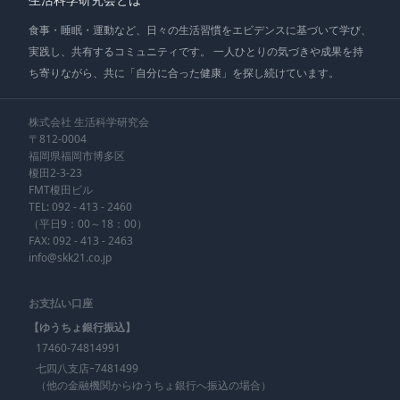
食事・睡眠・運動など、日々の生活習慣をエビデンスに基づいて学び、
実践し、共有するコミュニティです。 一人ひとりの気づきや成果を持
ち寄りながら、共に「自分に合った健康」を探し続けています。
株式会社 生活科学研究会
〒812-0004
福岡県福岡市博多区
榎田2-3-23
FMT榎田ビル
TEL:
092 - 413 - 2460
（平日9：00～18：00）
FAX: 092 - 413 - 2463
info@skk21.co.jp
お支払い口座
【ゆうちょ銀行振込】
17460-74814991
七四八支店ｰ7481499
（他の金融機関からゆうちょ銀行へ振込の場合）