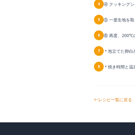
4
④ クッキング
5
⑤ 一度生地を
6
⑥ 再度、200
7
＊泡立てた卵白
8
＊焼き時間と温
レシピ一覧に戻る