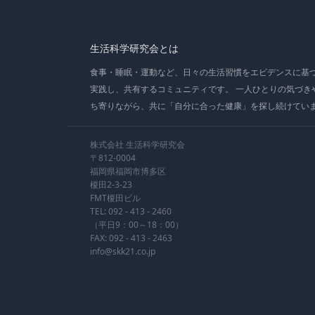
生活科学研究会とは
食事・睡眠・運動など、日々の生活習慣をエビデンスに基
実践し、共有するコミュニティです。 一人ひとりの気づき
ち寄りながら、共に「自分に合った健康」を探し続けてい
株式会社 生活科学研究会
〒812-0004
福岡県福岡市博多区
榎田2-3-23
FMT榎田ビル
TEL:
092 - 413 - 2460
（平日9：00～18：00）
FAX: 092 - 413 - 2463
info@skk21.co.jp