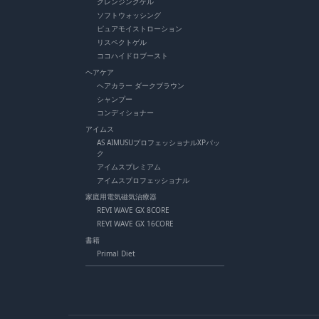
クレンジングゲル
ソフトウォッシング
ピュアモイストローション
リスペクトゲル
ココハイドロブースト
ヘアケア
ヘアカラー ダークブラウン
シャンプー
コンディショナー
アイムス
AS AIMUSUプロフェッショナルXPパッ
ク
アイムスプレミアム
アイムスプロフェッショナル
家庭用電気磁気治療器
REVI WAVE GX 8CORE
REVI WAVE GX 16CORE
書籍
Primal Diet