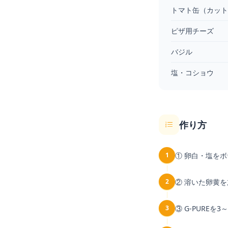
トマト缶（カット
ピザ用チーズ
バジル
塩・コショウ
作り方
1
① 卵白・塩を
2
② 溶いた卵黄
3
③ G-PURE