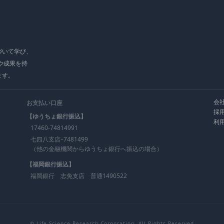
づいて学び、
や成果を持
ます。
会
お支払い口座
採
【ゆうちょ銀行振込】
利
17460-74814991
七四八支店ｰ7481499
（他の金融機関からゆうちょ銀行へ振込の場合）
【福岡銀行振込】
福岡銀行 志免支店 普通1490522
© Life Science Research Corporation. All Rights Reserved