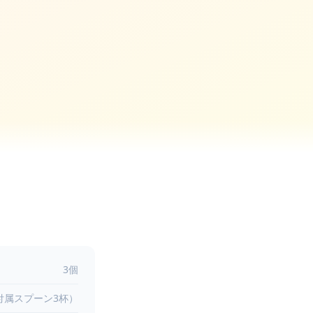
3個
（付属スプーン3杯）