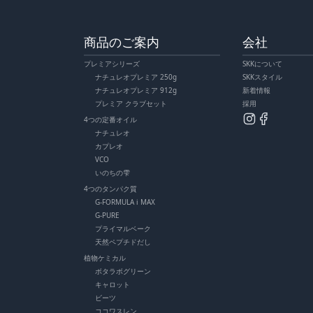
商品のご案内
会社
プレミアシリーズ
SKKについて
ナチュレオプレミア 250g
SKKスタイル
ナチュレオプレミア 912g
新着情報
プレミア クラブセット
採用
4つの定番オイル
ナチュレオ
カプレオ
VCO
いのちの雫
4つのタンパク質
G-FORMULA i MAX
G-PURE
プライマルベーク
天然ペプチドだし
植物ケミカル
ボタラボグリーン
キャロット
ビーツ
ココワスレン