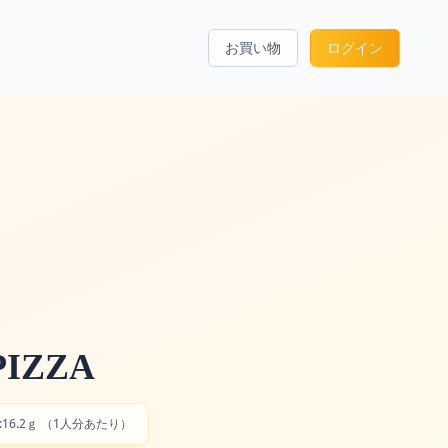
お買い物
ログイン
IZZA
質:16.2ｇ （1人分あたり）