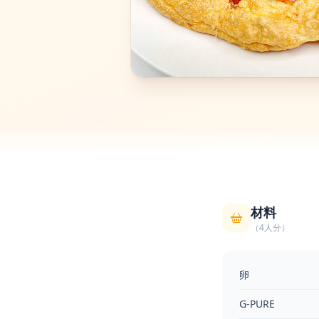
材料
（4人分）
卵
G-PURE