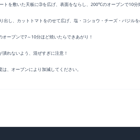
シートを敷いた天板に➂を広げ、表面をならし、200℃のオーブンで10分
取り出し、カットトマトをのせて広げ、塩・コショウ・チーズ・バジルを
℃のオーブンで7～10分ほど焼いたらできあがり！
が潰れないよう、混ぜすぎに注意！
度は、オーブンにより加減してください。