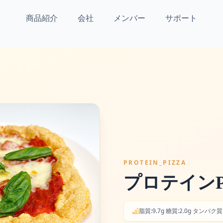
商品紹介
会社
メンバー
サポート
PROTEIN_PIZZA
プロテインP
脂質:9.7g 糖質:2.0g タンパク