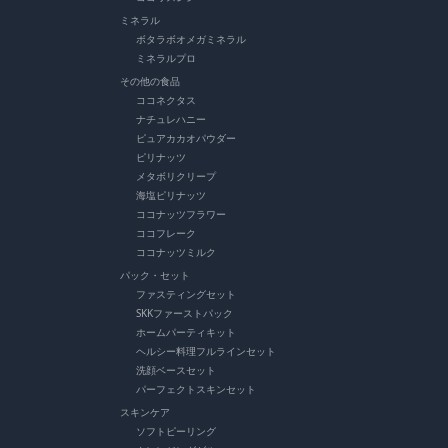
ミネラル
ボタラボオメガミネラル
ミネラルプロ
その他の食品
ココネクタス
ナチュレハニー
ピュアカカオパウダー
ピリナッツ
メタボリクリープ
海塩ピリナッツ
ココナッツフラワー
ココフレーク
ココナッツミルク
パック・セット
ファスティングセット
SKKファーストパック
ホームパーティキット
ヘルシー料理フルラインセット
洗顔ベースセット
パーフェクトスキンセット
スキンケア
ソフトピーリング