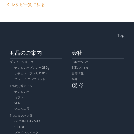
レシピ一覧に戻る
Top
商品のご案内
会社
プレミアシリーズ
SKKについて
ナチュレオプレミア 250g
SKKスタイル
ナチュレオプレミア 912g
新着情報
プレミア クラブセット
採用
4つの定番オイル
ナチュレオ
カプレオ
VCO
いのちの雫
4つのタンパク質
G-FORMULA i MAX
G-PURE
プライマルベーク