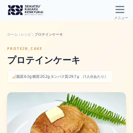
Open
メニュー
ホーム
レシピ
プロテインケーキ
PROTEIN_CAKE
プロテインケーキ
脂質:6.5g 糖質:20.2g タンパク質:29.7ｇ （1人分あたり）