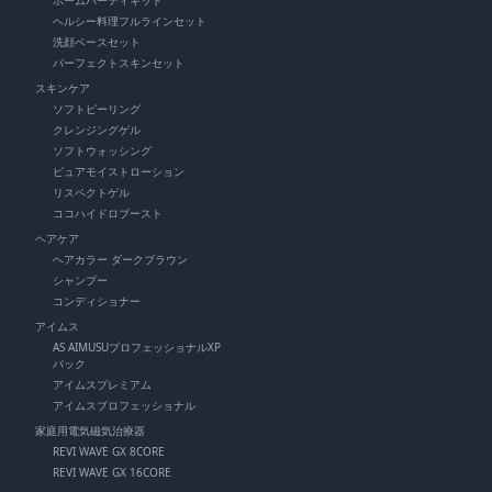
ホームパーティキット
ヘルシー料理フルラインセット
洗顔ベースセット
パーフェクトスキンセット
スキンケア
ソフトピーリング
クレンジングゲル
ソフトウォッシング
ピュアモイストローション
リスペクトゲル
ココハイドロブースト
ヘアケア
ヘアカラー ダークブラウン
シャンプー
コンディショナー
アイムス
AS AIMUSUプロフェッショナルXP
パック
アイムスプレミアム
アイムスプロフェッショナル
家庭用電気磁気治療器
REVI WAVE GX 8CORE
REVI WAVE GX 16CORE