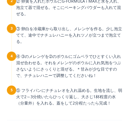
2
② 卵黄を入れたボウルにG-FORMULA i MAXと水を入れ、
泡立て器で混ぜる。そこにベーキングパウダーも入れて混
ぜる。
3
③ 卵白を冷蔵庫から取り出し、メレンゲを作る。少し泡立
てて、途中でナチュレハニーを入れツノが立つまで泡立て
る。
4
④ ➂のメレンゲを➁のボウルにゴムベラでひとすくい入れ
混ぜ合わせる。それをメレンゲのボウルに入れ気泡をつぶ
さないようにさっくりと混ぜる。＊甘みが少な目ですの
で、ナチュレハニーで調整してくださいね！
5
⑤ フライパンにナチュレオを入れ温める。生地を流し、弱
火で2～3分焼いたらひっくり返し、大さじ1杯程度の水
（分量外）を入れる。蓋をして2分程たったら完成！