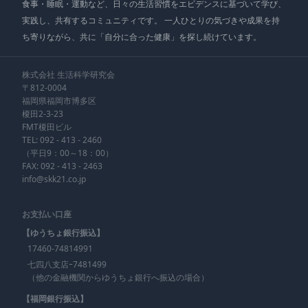
食事・睡眠・運動など、日々の生活習慣をエビデンスに基づいて学び、
実践し、共有するコミュニティです。 一人ひとりの気づきや成果を持
ち寄りながら、共に「自分に合った健康」を探し続けています。
株式会社 生活科学研究会
〒812-0004
福岡県福岡市博多区
榎田2-3-23
FMT榎田ビル
TEL:
092 - 413 - 2460
（平日9：00～18：00）
FAX: 092 - 413 - 2463
info@skk21.co.jp
お支払い口座
【ゆうちょ銀行振込】
17460-74814991
七四八支店ｰ7481499
（他の金融機関からゆうちょ銀行へ振込の場合）
【福岡銀行振込】