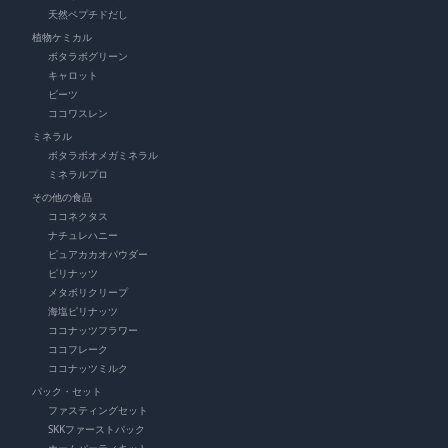
天然ペプチドだし
植物ケミカル
ボタラボグリーン
キャロット
ビーツ
ココワスレン
ミネラル
ボタラボオメガミネラル
ミネラルプロ
その他の食品
ココネクタス
ナチュレハニー
ピュアカカオパウダー
ピリナッツ
メタボリクリープ
海塩ピリナッツ
ココナッツフラワー
ココフレーク
ココナッツミルク
パック・セット
ファスティングセット
SKKファーストパック