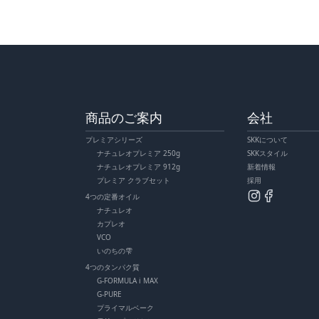
商品のご案内
会社
プレミアシリーズ
SKKについて
ナチュレオプレミア 250g
SKKスタイル
ナチュレオプレミア 912g
新着情報
プレミア クラブセット
採用
4つの定番オイル
ナチュレオ
カプレオ
VCO
いのちの雫
4つのタンパク質
G-FORMULA i MAX
G-PURE
プライマルベーク