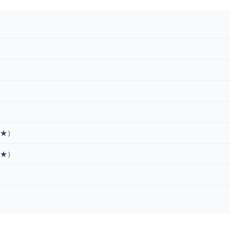
★）
★）