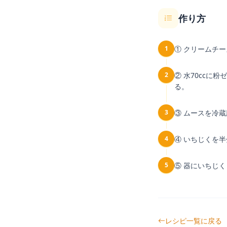
作り方
1
① クリームチ
2
② 水70ccに
る。
3
③ ムースを冷蔵
4
④ いちじくを
5
⑤ 器にいちじ
レシピ一覧に戻る