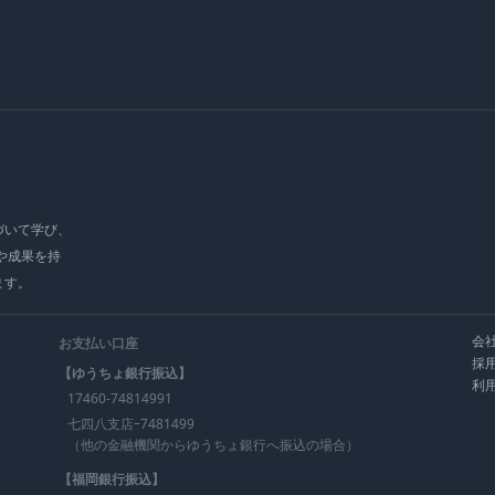
づいて学び、
や成果を持
ます。
会
お支払い口座
採
【ゆうちょ銀行振込】
利
17460-74814991
七四八支店ｰ7481499
（他の金融機関からゆうちょ銀行へ振込の場合）
【福岡銀行振込】