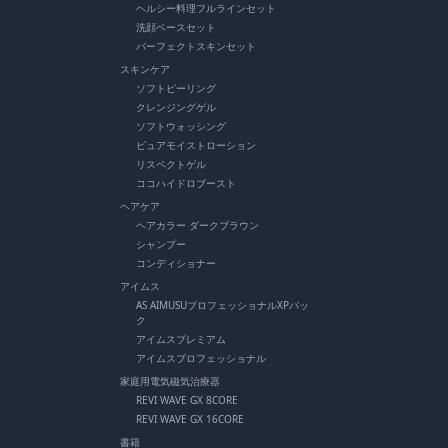
ヘルシー料理フルラインセット
洗顔ベースセット
パーフェクトスキンセット
スキンケア
ソフトピーリング
クレンジングゲル
ソフトウォッシング
ピュアモイストローション
リスペクトゲル
ココハイドロブースト
ヘアケア
ヘアカラー ダークブラウン
シャンプー
コンディショナー
アイムス
AS AIMUSUプロフェッショナルXPパッ
ク
アイムスプレミアム
アイムスプロフェッショナル
家庭用電気磁気治療器
REVI WAVE GX 8CORE
REVI WAVE GX 16CORE
書籍