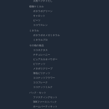
天然ペプチドだし
植物ケミカル
ボタラボグリーン
キャロット
ビーツ
ココワスレン
ミネラル
ボタラボオメガミネラル
ミネラルプロ
その他の食品
ココネクタス
ナチュレハニー
ピュアカカオパウダー
ピリナッツ
メタボリクリープ
海塩ピリナッツ
ココナッツフラワー
ココフレーク
ココナッツミルク
パック・セット
ファスティングセット
SKKファーストパック
ホームパーティキット