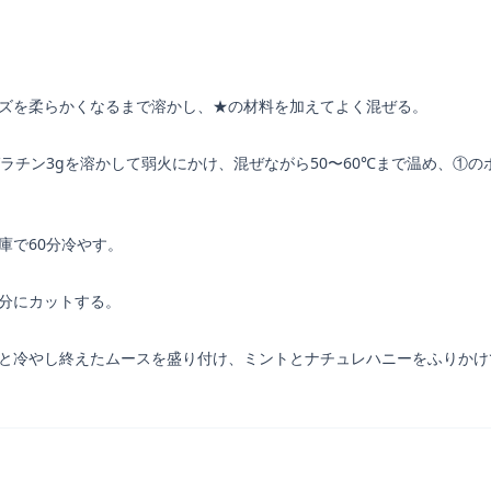
ーズを柔らかくなるまで溶かし、★の材料を加えてよく混ぜる。
粉ゼラチン3gを溶かして弱火にかけ、混ぜながら50〜60℃まで温め、①
庫で60分冷やす。
半分にカットする。
くと冷やし終えたムースを盛り付け、ミントとナチュレハニーをふりかけ