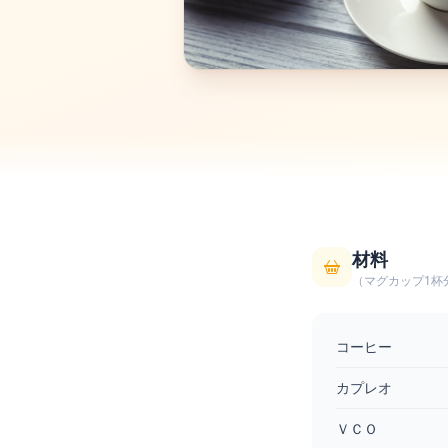
材料
（マグカップ1杯
コーヒー
カプレオ
ＶＣＯ