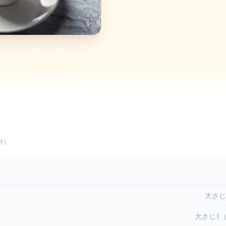
分）
大さじ
大さじ1