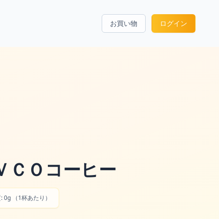
お買い物
ログイン
ＶＣＯコーヒー
質: 0g （1杯あたり）