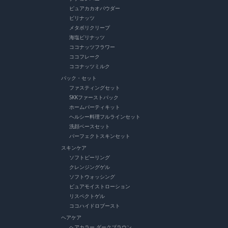
ピュアカカオパウダー
ピリナッツ
メタボリクリープ
海塩ピリナッツ
ココナッツフラワー
ココフレーク
ココナッツミルク
パック・セット
ファスティングセット
SKKファーストパック
ホームパーティキット
ヘルシー料理フルラインセット
洗顔ベースセット
パーフェクトスキンセット
スキンケア
ソフトピーリング
クレンジングゲル
ソフトウォッシング
ピュアモイストローション
リスペクトゲル
ココハイドロブースト
ヘアケア
ヘアカラー ダークブラウン