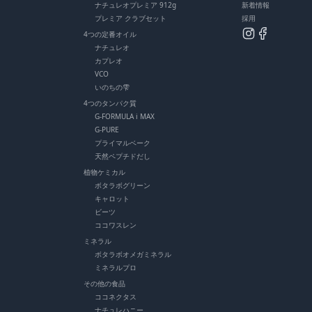
ナチュレオプレミア 912g
新着情報
プレミア クラブセット
採用
4つの定番オイル
ナチュレオ
カプレオ
VCO
いのちの雫
4つのタンパク質
G-FORMULA i MAX
G-PURE
プライマルベーク
天然ペプチドだし
植物ケミカル
ボタラボグリーン
キャロット
ビーツ
ココワスレン
ミネラル
ボタラボオメガミネラル
ミネラルプロ
その他の食品
ココネクタス
ナチュレハニー