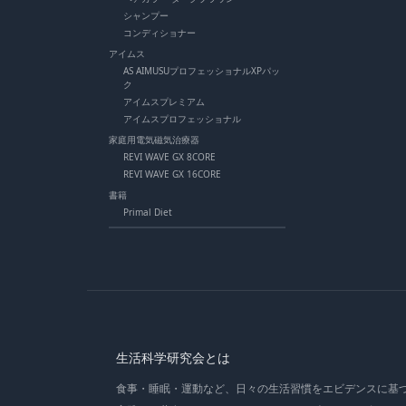
シャンプー
コンディショナー
アイムス
AS AIMUSUプロフェッショナルXPパッ
ク
アイムスプレミアム
アイムスプロフェッショナル
家庭用電気磁気治療器
REVI WAVE GX 8CORE
REVI WAVE GX 16CORE
書籍
Primal Diet
生活科学研究会とは
食事・睡眠・運動など、日々の生活習慣をエビデンスに基