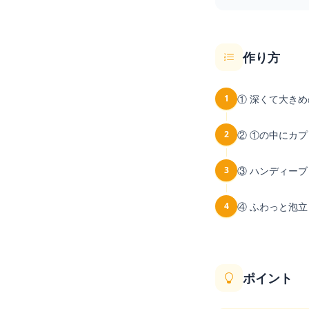
作り方
1
① 深くて大き
2
② ①の中にカ
3
③ ハンディー
4
④ ふわっと泡
ポイント