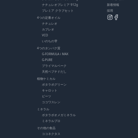
ナチュレオプレミア 912g
新着情報
プレミア クラブセット
採用
4つの定番オイル
ナチュレオ
カプレオ
VCO
いのちの雫
4つのタンパク質
G-FORMULA i MAX
G-PURE
プライマルベーク
天然ペプチドだし
植物ケミカル
ボタラボグリーン
キャロット
ビーツ
ココワスレン
ミネラル
ボタラボオメガミネラル
ミネラルプロ
その他の食品
ココネクタス