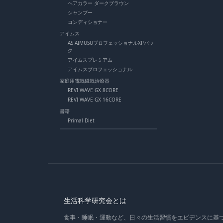
ヘアカラー ダークブラウン
シャンプー
コンディショナー
アイムス
AS AIMUSUプロフェッショナルXPパッ
ク
アイムスプレミアム
アイムスプロフェッショナル
家庭用電気磁気治療器
REVI WAVE GX 8CORE
REVI WAVE GX 16CORE
書籍
Primal Diet
生活科学研究会とは
食事・睡眠・運動など、日々の生活習慣をエビデンスに基