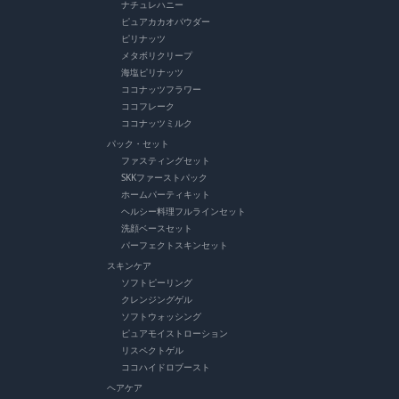
ナチュレハニー
ピュアカカオパウダー
ピリナッツ
メタボリクリープ
海塩ピリナッツ
ココナッツフラワー
ココフレーク
ココナッツミルク
パック・セット
ファスティングセット
SKKファーストパック
ホームパーティキット
ヘルシー料理フルラインセット
洗顔ベースセット
パーフェクトスキンセット
スキンケア
ソフトピーリング
クレンジングゲル
ソフトウォッシング
ピュアモイストローション
リスペクトゲル
ココハイドロブースト
ヘアケア