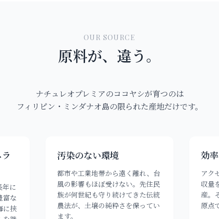
OUR SOURCE
原料が、違う。
ナチュレオプレミアのココヤシが育つのは
フィリピン・ミンダナオ島の限られた産地だけです。
ネラ
汚染のない環境
効率
都市や工業地帯から遠く離れ、台
アク
風の影響もほぼ受けない。先住民
収量
長年に
族が何世紀も守り続けてきた伝統
産。
豊富な
農法が、土壌の純粋さを保ってい
原点
海に挟
ます。
ルを継