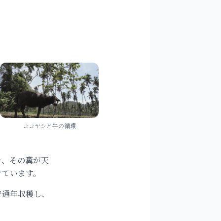
ココヤシと牛の循環
き、その糞が天
けています。
で通年収穫し、