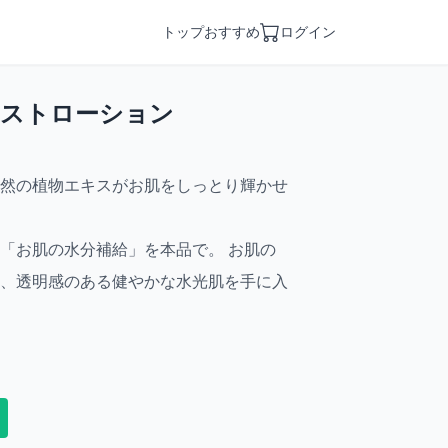
トップ
おすすめ
ログイン
モイストローション
然の植物エキスがお肌をしっとり輝かせ
「お肌の水分補給」を本品で。 お肌の
、透明感のある健やかな水光肌を手に入