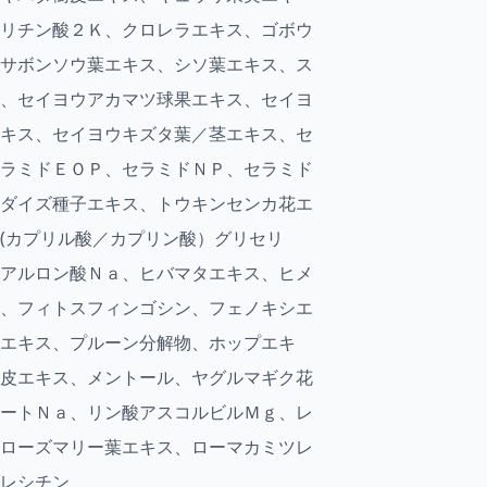
リチン酸２Ｋ、クロレラエキス、ゴボウ
サボンソウ葉エキス、シソ葉エキス、ス
、セイヨウアカマツ球果エキス、セイヨ
キス、セイヨウキズタ葉／茎エキス、セ
ラミドＥＯＰ、セラミドＮＰ、セラミド
ダイズ種子エキス、トウキンセンカ花エ
(カプリル酸／カプリン酸）グリセリ
アルロン酸Ｎａ、ヒバマタエキス、ヒメ
、フィトスフィンゴシン、フェノキシエ
エキス、プルーン分解物、ホップエキ
皮エキス、メントール、ヤグルマギク花
ートＮａ、リン酸アスコルビルＭｇ、レ
ローズマリー葉エキス、ローマカミツレ
レシチン