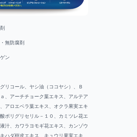
剤
・無防腐剤
ゲン
グリコール、ヤシ油（ココヤシ）、Ｂ
ａ、アーチチョーク葉エキス、アルテア
、アロエベラ葉エキス、オクラ果実エキ
酸ポリグリセリル－１０、カミツレ花エ
液汁、カワラヨモギ花エキス、カンゾウ
キハダ樹皮エキス、キュウリ果実エキ