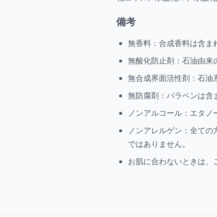
備考
無香料：合成香料は含ま
無酸化防止剤：石油由来
無合成界面活性剤：石油
無防腐剤：パラベンは含
ノンアルコール：エタノ
ノンアレルゲン：全ての
ではありません。
お肌に合わないときは、