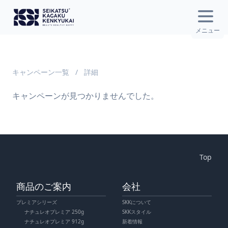
Open
メニュー
キャンペーン一覧
/
詳細
キャンペーンが見つかりませんでした。
Top
商品のご案内
会社
プレミアシリーズ
SKKについて
ナチュレオプレミア 250g
SKKスタイル
ナチュレオプレミア 912g
新着情報