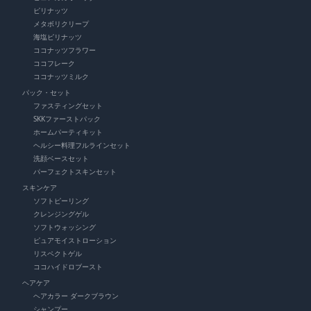
ピリナッツ
メタボリクリープ
海塩ピリナッツ
ココナッツフラワー
ココフレーク
ココナッツミルク
パック・セット
ファスティングセット
SKKファーストパック
ホームパーティキット
ヘルシー料理フルラインセット
洗顔ベースセット
パーフェクトスキンセット
スキンケア
ソフトピーリング
クレンジングゲル
ソフトウォッシング
ピュアモイストローション
リスペクトゲル
ココハイドロブースト
ヘアケア
ヘアカラー ダークブラウン
シャンプー