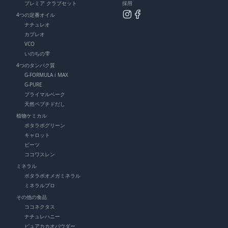
プレミア クラブセット
採用
4つの定番オイル
ナチュレオ
カプレオ
VCO
いのちの雫
4つのタンパク質
G-FORMULA i MAX
G-PURE
プライマルベーク
天然ペプチドだし
植物ケミカル
ボタラボグリーン
キャロット
ビーツ
ココワスレン
ミネラル
ボタラボオメガミネラル
ミネラルプロ
その他の食品
ココネクタス
ナチュレハニー
ピュアカカオパウダー